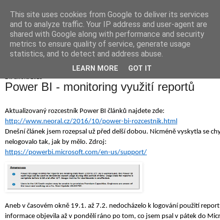
This site uses cookies from Google to deliver its services
Jiří Neoral
and to analyze traffic. Your IP address and user-agent are
shared with Google along with performance and security
metrics to ensure quality of service, generate usage
statistics, and to detect and address abuse.
▼
LEARN MORE
GOT IT
14. února 2018
Power BI - monitoring využití reportů
Aktualizovaný rozcestník Power BI článků najdete zde: 
http://www.neoral.cz/2016/10/power-bi-rozcestnik.html
Dnešní článek jsem rozepsal už před delší dobou. Nicméně vyskytla se chy
nelogovalo tak, jak by mělo. Zdroj: 
https://powerbi.microsoft.com/en-us/support/
Aneb v časovém okně 19.1. až 7.2. nedocházelo k logování použití report
informace objevila až v pondělí ráno po tom, co jsem psal v pátek do Mi