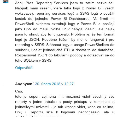
Ahoj. Přes Reporting Services jsem to zatím nezkoušel.
Naopak mám řešení, které tahá logy z Power BI (všech
wokspace), reporting services logů a SSAS logů o použití
kostek do jednoho Power BI Dashboardu. Ve firmě mi
PowerShell skriptem extrahují logy z Power BI a posílají
jako CSV do mailu. Volba CSV nebyla ideální, ale nějak
jsem to ohnul, aby to fungovalo. Problém je, že ten formát
logů je JSON. Podobné řešení by mohlo fungovat i pro
reporting v SSRS. Stáhnout logy o usage PowerShellem do
souboru, udělat jednoduché ETL a dostat to do databáze.
Rozparsovat JSON do tabulární podoby a dotazovat se do
toho SQLkem v SSRS.
Odpovědět
Anonymní
20. února 2018 v 12:27
Cau,
toto je super, zejmena mit moznost videt vsechny sve
reporty v jedne tabulce s pocty pristupu v kombinaci s
jednotlivymi uzivateli - je tak krasne videt, koho co zajima.
Btw, u reportu sice k logovani nedochazelo, ale u