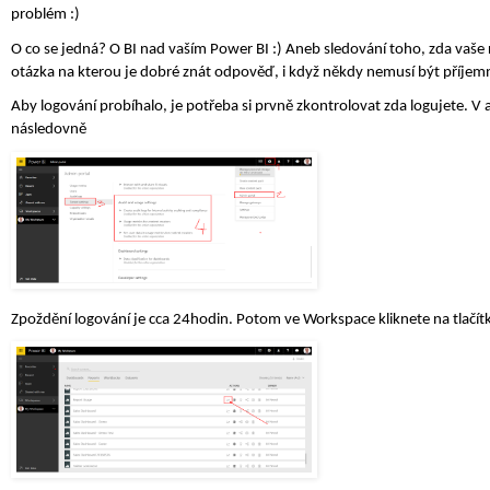
problém :)
O co se jedná? O BI nad vaším Power BI :) Aneb sledování toho, zda vaše 
otázka na kterou je dobré znát odpověď, i když někdy nemusí být příjem
Aby logování probíhalo, je potřeba si prvně zkontrolovat zda logujete. V
následovně
Zpoždění logování je cca 24hodin. Potom ve Workspace kliknete na tlačít