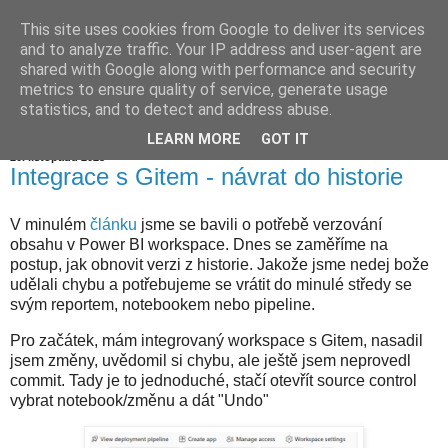
This site uses cookies from Google to deliver its services
Jiří Neoral
and to analyze traffic. Your IP address and user-agent are
shared with Google along with performance and security
metrics to ensure quality of service, generate usage
statistics, and to detect and address abuse.
▼
LEARN MORE
GOT IT
20. listopadu 2025
Integrace s Gitem - návrat do historie
V minulém
článku
jsme se bavili o potřebě verzování
obsahu v Power BI workspace. Dnes se zaměříme na
postup, jak obnovit verzi z historie. Jakože jsme nedej bože
udělali chybu a potřebujeme se vrátit do minulé středy se
svým reportem, notebookem nebo pipeline.
Pro začátek, mám integrovaný workspace s Gitem, nasadil
jsem změny, uvědomil si chybu, ale ještě jsem neprovedl
commit. Tady je to jednoduché, stačí otevřít source control
vybrat notebook/změnu a dát "Undo"