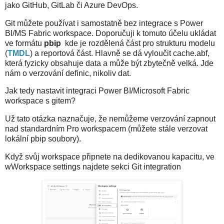
jako GitHub, GitLab či Azure DevOps.
Git můžete používat i samostatně bez integrace s Power
BI/MS Fabric workspace. Doporučuji k tomuto účelu ukládat
ve formátu
pbip
kde je rozdělená část pro strukturu modelu
(
TMDL
) a reportová část. Hlavně se dá vyloučit cache.abf,
která fyzicky obsahuje data a může být zbytečně velká. Jde
nám o verzování definic, nikoliv dat.
Jak tedy nastavit integraci Power BI/Microsoft Fabric
workspace s gitem?
Už tato otázka naznačuje, že nemůžeme verzování zapnout
nad standardním Pro workspacem (můžete stále verzovat
lokální pbip soubory).
Když svůj workspace připnete na dedikovanou kapacitu, ve
wWorkspace settings najdete sekci Git integration