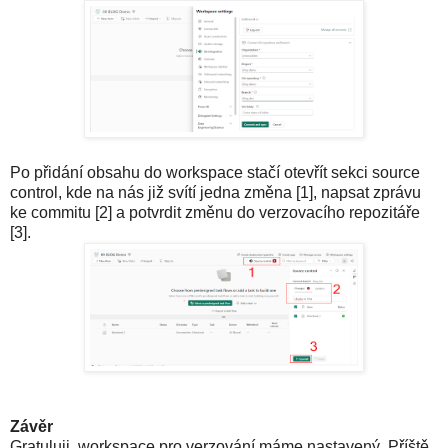
Po přidání obsahu do workspace stačí otevřít sekci source
control, kde na nás již svítí jedna změna [1], napsat zprávu
ke commitu [2] a potvrdit změnu do verzovacího repozitáře
[3].
Závěr
Gratuluji, workspace pro verzování máme nastavený. Příště