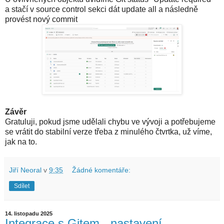
a stačí v source control sekci dát update all a následně
provést nový commit
Závěr
Gratuluji, pokud jsme udělali chybu ve vývoji a potřebujeme
se vrátit do stabilní verze
třeba z minulého čtvrtka
, už víme,
jak na to.
Jiří Neoral
v
9:35
Žádné komentáře:
Sdílet
14. listopadu 2025
Integrace s Gitem - nastavení