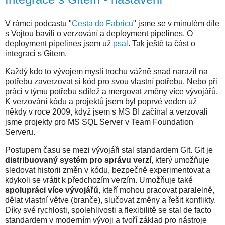
V rámci podcastu "
Cesta do Fabricu
" jsme se v minulém díle
s Vojtou bavili o verzování a deployment pipelines. O
deployment pipelines jsem už
psal
. Tak ještě ta část o
integraci s Gitem.
Každý kdo to vývojem myslí trochu vážně snad narazil na
potřebu zaverzovat si kód pro svou vlastní potřebu. Nebo při
práci v týmu potřebu sdílež a mergovat změny více vývojářů.
K verzování kódu a projektů jsem byl poprvé veden už
někdy v roce 2009, když jsem s MS BI začínal a verzovali
jsme projekty pro MS SQL Server v Team Foundation
Serveru.
Postupem času se mezi vývojáři stal standardem Git. Git je
distribuovaný systém pro správu verzí
, který umožňuje
sledovat historii změn v kódu, bezpečně experimentovat a
kdykoli se vrátit k předchozím verzím. Umožňuje také
spolupráci více vývojářů
, kteří mohou pracovat paralelně,
dělat vlastní větve (branče), slučovat změny a řešit konflikty.
Díky své rychlosti, spolehlivosti a flexibilitě se stal de facto
standardem v moderním vývoji a tvoří základ pro nástroje