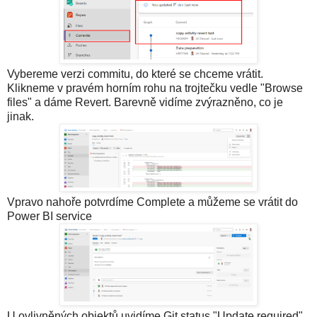
Vybereme verzi commitu, do které se chceme vrátit.
Klikneme v pravém horním rohu na trojtečku vedle "Browse
files" a dáme Revert. Barevně vidíme zvýrazněno, co je
jinak.
Vpravo nahoře potvrdíme Complete a můžeme se vrátit do
Power BI service
U ovlivněných objektů uvidíme Git status "Update required"