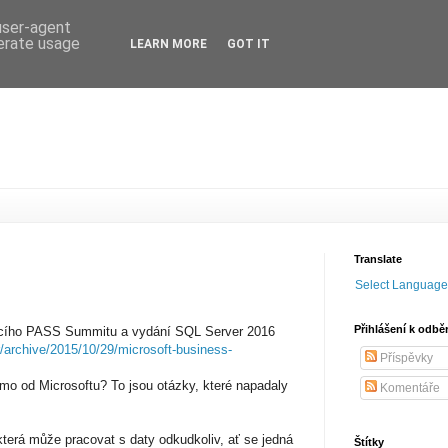
 user-agent
nerate usage
LEARN MORE
GOT IT
Translate
Select Language
Přihlášení k odbě
íhajícího PASS Summitu a vydání SQL Server 2016
r/archive/2015/10/29/microsoft-business-
Příspěvky
 od Microsoftu? To jsou otázky, které napadaly
Komentáře
která může pracovat s daty odkudkoliv, ať se jedná
Štítky