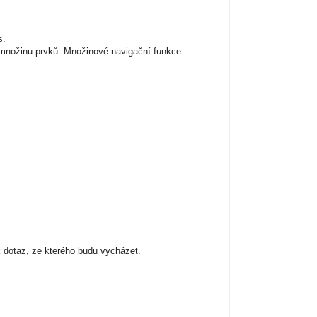
s.
í množinu prvků. Množinové navigační funkce
k dotaz, ze kterého budu vycházet.