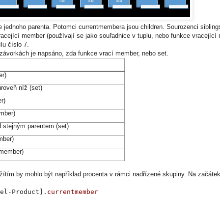
jednoho parenta. Potomci currentmembera jsou children. Sourozenci sibling
vracející member (používají se jako souřadnice v tuplu, nebo funkce vracejíc
u číslo 7.
 závorkách je napsáno, zda funkce vrací member, nebo set.
er)
roveň níž (set)
r)
mber)
d stejným parentem (set)
mber)
(member)
žítím by mohlo být například procenta v rámci nadřízené skupiny. Na začáte
l-Product].
currentmember