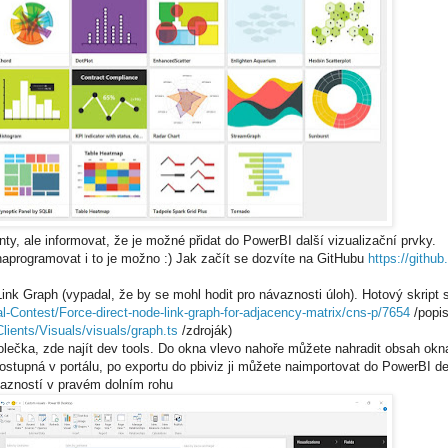
y, ale informovat, že je možné přidat do PowerBI další vizualizační prvky.
 naprogramovat i to je možno :) Jak začít se dozvíte na GitHubu
https://githu
 Link Graph (vypadal, že by se mohl hodit pro návaznosti úloh). Hotový skript
l-Contest/Force-direct-node-link-graph-for-adjacency-matrix/cns-p/7654
/popi
lients/Visuals/visuals/graph.ts
/zdroják)
lečka, zde najít dev tools. Do okna vlevo nahoře můžete nahradit obsah okna
dostupná v portálu, po exportu do pbiviz ji můžete naimportovat do PowerBI de
vazností v pravém dolním rohu