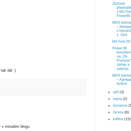
Záznam
přednáš
z MS Fes
PowerBI
MDX tutoria
– Navig
v hierarc
1. část
MS Fest 20
Power BI
konektor
na „On
Premise“
zdroje a
zabezp...
tak dál :)
MDX tutoria
– Agrega
funkce
►
září
(3)
►
srpna
(2)
►
července
(
►
června
(6)
►
května
(15)
y v minulém blogu