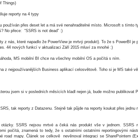
of Things)
uje reporty na 4 typy
u používán přes deset let a má své nenahraditelné místo. Microsoft s tímto 
? No přece: “SSRS is not dead” :)
 z nás, které napadlo že PowerView je mrtvý produkt). To že s PowerBI je po
es. 44 nových funkcí v aktualizaci Září 2015 mluví za mnohé :)
náhoda, MS mobilní BI chce na všechny mobiln
í OS
a počítá s ním.
na z nejpoužívanějších Business aplikací celosvětově. Toho si je MS také v
terou jsem si v posledních měsících kladl nejen já, bude možno publikovat P
 SSRS, tak reporty z Datazenu. Stejně tak půjde na reporty koukat přes jednu
otázky. SSRS nejsou mrtvé a čeká nás produkt vše v jednom. SSRS rep
mi počítá, znamená to tedy, že s ostatními ostatními reportingovými nástr
iné road mapy. Článek se celkově nevěnoval integraci se SharePointem (Ex