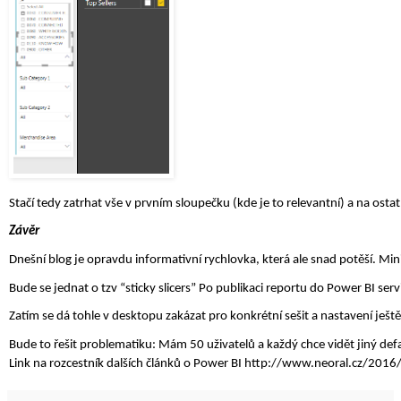
Stačí tedy zatrhat vše v prvním sloupečku (kde je to relevantní) a na ost
Závěr
Dnešní blog je opravdu informativní rychlovka, která ale snad potěší. Mini
Bude se jednat o tzv “sticky slicers” Po publikaci reportu do Power BI servi
Zatím se dá tohle v desktopu zakázat pro konkrétní sešit a nastavení ješt
Bude to řešit problematiku: Mám 50 uživatelů a každý chce vidět jiný defa
Link na rozcestník dalších článků o Power BI http://www.neoral.cz/201