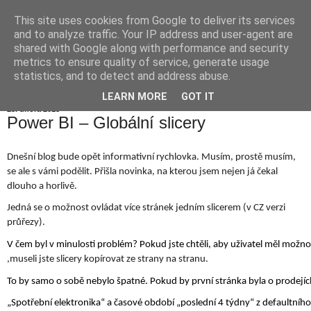
This site uses cookies from Google to deliver its services
Jiří Neoral
and to analyze traffic. Your IP address and user-agent are
shared with Google along with performance and security
metrics to ensure quality of service, generate usage
statistics, and to detect and address abuse.
▼
LEARN MORE
GOT IT
23. února 2018
Power BI – Globální slicery
Dnešní blog bude opět informativní rychlovka. Musím, prostě musím, 
se ale s vámi podělit. Přišla novinka, na kterou jsem nejen já čekal 
dlouho a horlivě
. 
Jedná se o možnost ovládat více stránek jedním slicerem (v CZ verzi 
průřezy). 
V čem byl v minulosti problém? Pokud jste chtěli, aby uživatel měl možnost
,
museli jste slicery kopírovat ze strany na stranu. 
To by samo o sobě nebylo špatné. Pokud by první stránka byla o prodejích (
„Spotřební elektronika“ a časové období „poslední 4 týdny“ z defaultníh