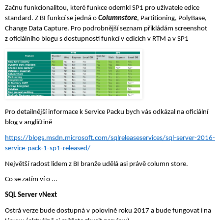
Začnu funkcionalitou, které funkce odemkl SP1 pro uživatele edice 
standard. Z BI funkcí se jedná o 
Columnstore
, Partitioning, PolyBase, 
Change Data Capture. Pro podrobnější seznam přikládám screenshot 
z oficiálního blogu s dostupností funkcí v edicích v RTM a v SP1 
Pro detailnější informace k Service Packu bych vás odkázal na oficiální 
blog v angličtině
https://blogs.msdn.microsoft.com/sqlreleaseservices/sql-server-2016-
service-pack-1-sp1-released/
Největší radost lidem z BI branže udělá asi právě column store.
Co se zatím ví o ...
SQL Server vNext
Ostrá verze bude dostupná v polovině roku 2017 a bude fungovat i na 