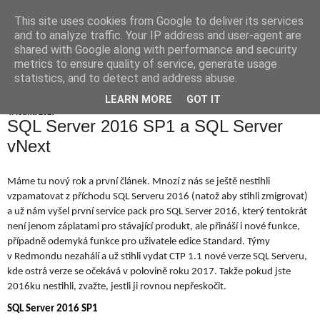
This site uses cookies from Google to deliver its services
Jiří Neoral
and to analyze traffic. Your IP address and user-agent are
shared with Google along with performance and security
metrics to ensure quality of service, generate usage
statistics, and to detect and address abuse.
▼
LEARN MORE
GOT IT
4. ledna 2017
SQL Server 2016 SP1 a SQL Server
vNext
Máme tu nový rok a první článek. Mnozí z nás se ještě nestihli 
vzpamatovat z příchodu SQL Serveru 2016 (natož aby stihli zmigrovat) 
a už nám vyšel první service pack pro SQL Server 2016, který tentokrát 
není jenom záplatami pro stávající produkt, ale přináší i nové funkce, 
případně odemyká funkce pro uživatele edice Standard. Týmy 
v Redmondu nezahálí a už stihli vydat CTP 1.1 nové verze SQL Serveru, 
kde ostrá verze se očekává v polovině roku 2017. Takže pokud jste 
2016ku nestihli, zvažte, jestli ji rovnou nepřeskočit.
SQL Server 2016 SP1