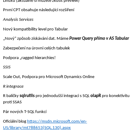
Linuxu (aktuálně si můžete zkusit preview)
První CPT obsahuje následující rozšíření
Analysis Services
Nový kompatibility level pro Tabular
„Nový“ způsob získávání dat. Máme 
Power Query přímo v AS Tabular
Zabezpečení na úrovni celých tabulek
Podpora „ragged hierarchies!
SSIS
Scale Out, Podpora pro Microsoft Dynamics Online
R integrace
R balíčky 
sqlrutils
 pro jednodušší integraci s SQL 
olapR
 pro konektivitu 
proti SSAS
Pár nových T-SQL funkcí
Oficiální blog 
https://msdn.microsoft.com/en-
US/library/mt788653(SQL.130).aspx