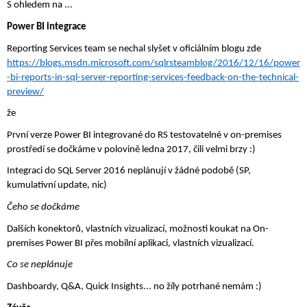
S ohledem na ... 
Power BI integrace
Reporting Services team se nechal slyšet v oficiálním blogu zde 
https://blogs.msdn.microsoft.com/sqlrsteamblog/2016/12/16/power
-bi-reports-in-sql-server-reporting-services-feedback-on-the-technical-
preview/
že
První verze Power BI integrované do RS testovatelné v on-premises 
prostředí se dočkáme v polovině ledna 2017, čili velmi brzy :)
Integraci do SQL Server 2016 neplánují v žádné podobě (SP, 
kumulativní update, nic)
Čeho se dočkáme
Dalších konektorů, vlastních vizualizací, možnosti koukat na On-
premises Power BI přes mobilní aplikaci, vlastních vizualizací.
Co se neplánuje
Dashboardy, Q&A, Quick Insights... no žíly potrhané nemám :)