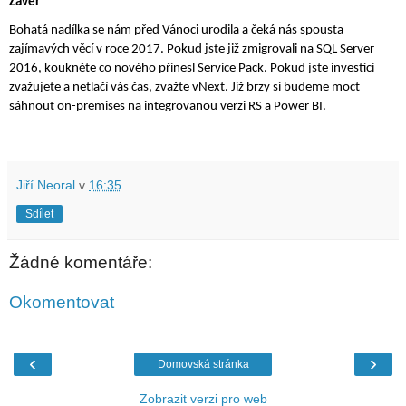
Závěr
Bohatá nadílka se nám před Vánoci urodila a čeká nás spousta 
zajímavých věcí v roce 2017. Pokud jste již zmigrovali na SQL Server 
2016, koukněte co nového přinesl Service Pack. Pokud jste investici 
zvažujete a netlačí vás čas, zvažte vNext. Již brzy si budeme moct 
sáhnout on-premises na integrovanou verzi RS a Power BI. 
Jiří Neoral
v
16:35
Sdílet
Žádné komentáře:
Okomentovat
‹
›
Domovská stránka
Zobrazit verzi pro web