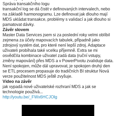
Správa transakčního logu
transakční log se dá čistit v definovaných intervalech, nebo
na základě harmonogramu. Lze definovat jak dlouho mají
MDS ukládat transakce, problémy s validací a jak dlouho si
pamatovat dávky.
Závěr slovem
Master Data Services jsem si za poslední roky velmi oblíbil
zejmena za účely mapovacích tabulek, případně jako
zdrojový systém dat, pro které není lepší zdroj. Adaptace
uživateli probíhala také vcelku příjemně. Extra se mi
osvědčila kombinace uživatel zadá data (ruční vstupy,
změny mapování) přes MDS a v PowerPivotu zvaliduje data.
Není spokojen, může dál upravovat, je spokojen druhý den
se ETL procesem propasuje do tradičních BI struktur Nová
verze použitelnost MDS ještě zvyšuje.
Video na závěr
jak vypadá nové uživatelské rozhraní MDS a jak se
technologie používá...
http://youtu.be/_FWx6HCJOIg