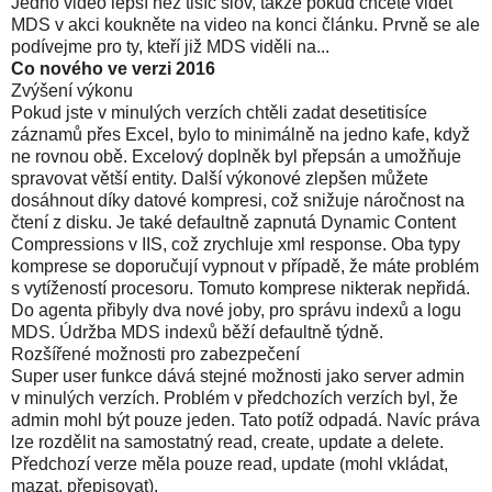
Jedno video lepší než tisíc slov, takže pokud chcete vidět
MDS v akci koukněte na video na konci článku. Prvně se ale
podívejme pro ty, kteří již MDS viděli na...
Co nového ve verzi 2016
Zvýšení výkonu
Pokud jste v minulých verzích chtěli zadat desetitisíce
záznamů přes Excel, bylo to minimálně na jedno kafe, když
ne rovnou obě. Excelový doplněk byl přepsán a umožňuje
spravovat větší entity. Další výkonové zlepšen můžete
dosáhnout díky datové kompresi, což snižuje náročnost na
čtení z disku. Je také defaultně zapnutá Dynamic Content
Compressions v IIS, což zrychluje xml response. Oba typy
komprese se doporučují vypnout v případě, že máte problém
s vytížeností procesoru. Tomuto komprese nikterak nepřidá.
Do agenta přibyly dva nové joby, pro správu indexů a logu
MDS. Údržba MDS indexů běží defaultně týdně.
Rozšířené možnosti pro zabezpečení
Super user funkce dává stejné možnosti jako server admin
v minulých verzích. Problém v předchozích verzích byl, že
admin mohl být pouze jeden. Tato potíž odpadá. Navíc práva
lze rozdělit na samostatný read, create, update a delete.
Předchozí verze měla pouze read, update (mohl vkládat,
mazat, přepisovat).