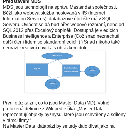
Představení MDS
MDS jsou technologií na správu Master dat společnosti.
Běží jako webová služba hostovaná v IIS (Internet
Information Services), databázové úložiště má v SQL
Serveru. Ovládat se dá buď přes webové rozhraní, nebo od
SQL 2012 přes Excelový doplněk. Dostupná je v edicích
Business Intelligence a Enterprise (Což snad neznechutí
další čtení lidem se standardní edicí :) ) Snad nikoho také
neurazí kreativní chvilka s obrázkem dole.
První otázka zní, co to jsou Master Data (MD). Volně
přeložená definice z Wikipedie říká: „Master Data
reprezentují objekty byznysu, které jsou schváleny a sdíleny
v rámci firmy.“
Na Master Data databázi by se tedy dalo dívat jako na