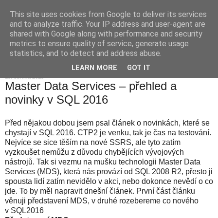
This site uses cookies from Google to deliver its services
Jiří Neoral
and to analyze traffic. Your IP address and user-agent are
shared with Google along with performance and security
metrics to ensure quality of service, generate usage
statistics, and to detect and address abuse.
▼
LEARN MORE
GOT IT
19. června 2015
Master Data Services – přehled a
novinky v SQL 2016
Před nějakou dobou jsem psal článek o novinkách, které se
chystají v SQL 2016. CTP2 je venku, tak je čas na testování.
Nejvíce se sice těším na nové SSRS, ale tyto zatím
vyzkoušet nemůžu z důvodu chybějících vývojových
nástrojů. Tak si vezmu na mušku technologii Master Data
Services (MDS), která nás provází od SQL 2008 R2, přesto ji
spousta lidí zatím nevidělo v akci, nebo dokonce nevědí o co
jde. To by měl napravit dnešní článek. První část článku
věnuji představení MDS, v druhé rozebereme co nového
v SQL2016