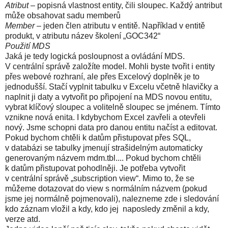
Atribut
– popisná vlastnost entity, čili sloupec. Každý antribut
může obsahovat sadu memberů
Member
– jeden člen atributu v entitě. Například v entitě
produkt, v atributu název školení „GOC342“
Použití MDS
Jaká je tedy logická posloupnost a ovládání MDS.
V centrální správě založíte model. Mohli byste tvořit i entity
přes webové rozhraní, ale přes Excelový doplněk je to
jednodušší. Stačí vyplnit tabulku v Excelu včetně hlavičky a
naplnit ji daty a vytvořit po připojení na MDS novou entitu,
vybrat klíčový sloupec a volitelně sloupec se jménem. Tímto
vznikne nová enita. I kdybychom Excel zavřeli a otevřeli
nový. Jsme schopni data pro danou entitu načíst a editovat.
Pokud bychom chtěli k datům přistupovat přes SQL,
v databázi se tabulky jmenují strašidelným automaticky
generovaným názvem mdm.tbl.... Pokud bychom chtěli
k datům přistupovat pohodlněji. Je potřeba vytvořit
v centrální správě „subscription view“. Mimo to, že se
můžeme dotazovat do view s normálním názvem (pokud
jsme jej normálně pojmenovali), nalezneme zde i sledování
kdo záznam vložil a kdy, kdo jej naposledy změnil a kdy,
verze atd.