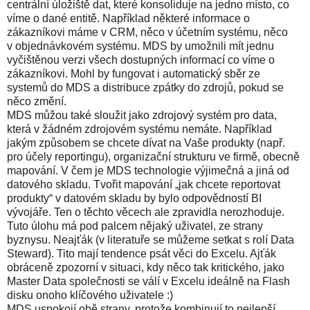
centrální úložiště dat, které konsoliduje na jedno místo, co
víme o dané entitě. Například některé informace o
zákazníkovi máme v CRM, něco v účetním systému, něco
v objednávkovém systému. MDS by umožnili mít jednu
vyčištěnou verzi všech dostupných informací co víme o
zákazníkovi. Mohl by fungovat i automatický sběr ze
systemů do MDS a distribuce zpátky do zdrojů, pokud se
něco změní.
MDS můžou také sloužit jako zdrojový systém pro data,
která v žádném zdrojovém systému nemáte. Například
jakým způsobem se chcete dívat na Vaše produkty (např.
pro účely reportingu), organizační strukturu ve firmě, obecně
mapování. V čem je MDS technologie výjimečná a jiná od
datového skladu. Tvořit mapování „jak chcete reportovat
produkty“ v datovém skladu by bylo odpovědností BI
vývojáře. Ten o těchto věcech ale zpravidla nerozhoduje.
Tuto úlohu má pod palcem nějaký uživatel, ze strany
byznysu. Neajťák (v literatuře se můžeme setkat s rolí Data
Steward). Tito mají tendence psát věci do Excelu. Ajťák
obráceně zpozorní v situaci, kdy něco tak kritického, jako
Master Data společnosti se válí v Excelu ideálně na Flash
disku onoho klíčového uživatele :)
MDS uspokojí obě strany, protože kombinují to nejlepší