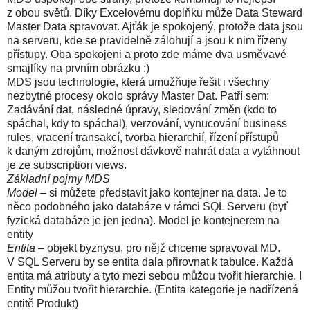
z obou světů. Díky Excelovému doplňku může Data Steward
Master Data spravovat. Ajťák je spokojený, protože data jsou
na serveru, kde se pravidelně zálohují a jsou k nim řízeny
přístupy. Oba spokojeni a proto zde máme dva usměvavé
smajlíky na prvním obrázku :)
MDS jsou technologie, která umužňuje řešit i všechny
nezbytné procesy okolo správy Master Dat. Patří sem:
Zadávání dat, následné úpravy, sledování změn (kdo to
spáchal, kdy to spáchal), verzování, vynucování business
rules, vracení transakcí, tvorba hierarchií, řízení přístupů
k daným zdrojům, možnost dávkově nahrát data a vytáhnout
je ze subscription views.
Základní pojmy MDS
Model
– si můžete představit jako kontejner na data. Je to
něco podobného jako databáze v rámci SQL Serveru (byť
fyzická databáze je jen jedna). Model je kontejnerem na
entity
Entita
– objekt byznysu, pro nějž chceme spravovat MD.
V SQL Serveru by se entita dala přirovnat k tabulce. Každá
entita má atributy a tyto mezi sebou můžou tvořit hierarchie. I
Entity můžou tvořit hierarchie. (Entita kategorie je nadřízená
entitě Produkt)