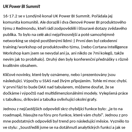
UK Power BI Summit
16-17.2 se v Londýně konal UK Power BI Summit. Pořádala jej 
komunita komunitě. Ale dorazili i dva členové Power BI produktového 
týmu z Redmondu, kteří rádi zodpověděli i šťouravé dotazy zvědavého 
publika. To bylo na celé akci nejpřínosnější a poté samozřejmně 
networking se stejně postiženými lidmi :) První den byl celodenní 
training/workshop od produktového týmu, (nebo Cortana Intelligence 
Workshop kam jsem se nevydal ani ja, ani nikdo ze 7mi kolegů, takže 
nevím jak to probíhalo). Druhý den byly konferenční přednášky s různě 
kvalitním obsahem.
Klíčové novinky, které byly oznámeny, nebo i prezentovány jsou 
následující. Výpočty u SSAS nad živým připojením. Tohle mi moc chybí. 
V první fázi to bude DAX nad tabularem, můžeme doufat, že se 
dočkáme i výpočtů nad multidimenzionálními modely. Vylepšená práce 
s tabulkou, drilování a tabulka ovlivňující okolní grafy. 
Jednou z nejčastějších odpovědí skrz chybějící funkce bylo: „je to na 
roadmapě, hlasujte na fóru pro funkce, které vám chybí“. Jednou z pro 
mne podstatných odpovědí byl trend pro následující měsíce. Vyznělo to 
ve stylu: „Soustředili jsme se na dotáhnutí analytických funkcí a jak se 