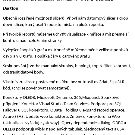
Desktop
Obecně rozšířené možnosti slicerů. Přibyl nám datumový slicer a drop 
down slicer, který ušetří spoustu místa na ploše reportu.
Při tvorbě reportů můžeme uchytit vizualizace k mřížce a mít přesnější 
kontrolu nad rozložením stránky. 
Vylepšení popisků graf a os. Konečně můžeme měnit velikost popisků 
osy x a y u grafů. Tloušťka čáry u čarového grafu
Seskupování (tvorba manuální skupiny, binning), top N filter, zahrnout, 
odstranit datové body. 
Vlastní vizualizace postavené na Rku, bez nutnosti ovládat, či psát R 
kód. (chci se pověnovat samostatně).
Konektory OLEDB, Microsoft Dynamics 365,Mixpanel. Spark živé 
připojení. Konektor Visual Studio Team Services. Podpora pro SQL 
Failover u SQL konektoru. OData – folding u expand record operace. 
Azure SSAS. Update web konektoru. Změny u konektoru na Web 
(aktualizace vyžaduje gateway). Query dependencies dialog. ODBC a 
OLEDB podporují výběr napojených tabulek. Sjednocený text a CSV 