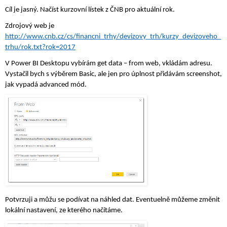
Cíl je jasný. Načíst kurzovní lístek z ČNB pro aktuální rok.
Zdrojový web je 
http://www.cnb.cz/cs/financni_trhy/devizovy_trh/kurzy_devizoveho_
trhu/rok.txt?rok=2017
V Power BI Desktopu vybírám get data – from web, vkládám adresu. 
Vystačil bych s výběrem Basic, ale jen pro úplnost přidávám screenshot, 
jak vypadá advanced mód.
Potvrzuji a můžu se podívat na náhled dat. Eventuelně můžeme změnit 
lokální nastavení, ze kterého načítáme.