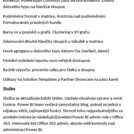
konektor. PowerApps Common Data Service konektor. Změna 
datového typu na hlavičce sloupce.
Podmíněný formát v matrixu. Kontrola nad podmíněným 
formátováním prázdných buněk.
Barvy os a popisků u grafů. Clustering v XY grafu. 
Zalamování dlouhé hlavičky sloupců u tabulek a matrixu. 
Nové agregace u datového typu datum/čas (earliest, latest)
Mobilní rozložení reportu nyní veřejně dostupné.
Rychlé výpočty: procento celku pro řádky a sloupce
Odkazy na Solution Templates a Partner Showcase na pásu karet
Služba
Služba se aktualizuje každý týden. Update obsahuje opravy a nové 
funkce. Power BI team vydává samostatný blog, pokud se jedná o 
nějakou větší, zajímavější funkci. Shrnutí toho nejpodsatnějšího za 
poslední měsíce je následujícíZavedení Power BI admin role v Office 
365. Nemusíte být Office 365 admin, abyste měli kontrolu nad 
administrací Power BI.