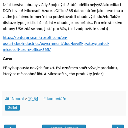
Ministerstvo obrany vlády Spojených Států udělilo nejvyšší akreditaci 
DOD Level 5 Microsoft Azure a Office 365 datacentrům jako prvnímu a 
zatím jedinému komerčnímu poskytovateli cloudových služeb. Takže 
diskuze typu jestli uložení dat v cloudu je bezpečné... Pro ministerstvo 
obrany USA zdá se ano, jestli pro Vás, to si zodpovězte sami :)
https://enterprise.microsoft.com/en-
us/articles/industries/government/dod-level5-p-ato-granted-
microsoft-azure-office-365/
Závěr
Přibyla spousta nových funkcí. Byl oznámen směr vývoje produktu, 
který se mě osobně líbí. A Microsoft s jeho produkty jede :)
Jiří Neoral
v
10:54
2 komentáře:
Sdílet
‹
›