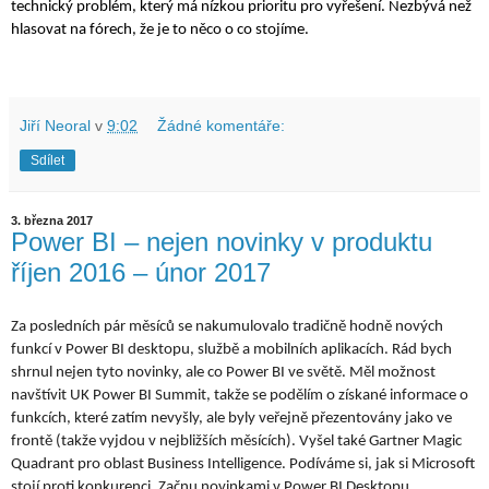
technický problém, který má nízkou prioritu pro vyřešení. Nezbývá než 
hlasovat na fórech, že je to něco o co stojíme.
Jiří Neoral
v
9:02
Žádné komentáře:
Sdílet
3. března 2017
Power BI – nejen novinky v produktu
říjen 2016 – únor 2017
Za posledních pár měsíců se nakumulovalo tradičně hodně nových 
funkcí v Power BI desktopu, službě a mobilních aplikacích. Rád bych 
shrnul nejen tyto novinky, ale co Power BI ve světě. Měl možnost 
navštívit UK Power BI Summit, takže se podělím o získané informace o 
funkcích, které zatím nevyšly, ale byly veřejně přezentovány jako ve 
frontě (takže vyjdou v nejbližších měsících). Vyšel také Gartner Magic 
Quadrant pro oblast Business Intelligence. Podíváme si, jak si Microsoft 
stojí proti konkurenci. Začnu novinkami v Power BI Desktopu