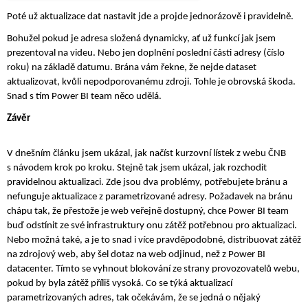
Poté už aktualizace dat nastavit jde a projde jednorázově i pravidelně. 
Bohužel pokud je adresa složená dynamicky, ať už funkcí jak jsem 
prezentoval na videu. Nebo jen doplnění poslední části adresy (číslo 
roku) na základě datumu. Brána vám řekne, že nejde dataset 
aktualizovat, kvůli nepodporovanému zdroji. Tohle je obrovská škoda. 
Snad s tím Power BI team něco udělá. 
Závěr
V dnešním článku jsem ukázal, jak načíst kurzovní lístek z webu ČNB 
s návodem krok po kroku. Stejně tak jsem ukázal, jak rozchodit 
pravidelnou aktualizaci. Zde jsou dva problémy, potřebujete bránu a 
nefunguje aktualizace z parametrizované adresy. Požadavek na bránu 
chápu tak, že přestože je web veřejně dostupný, chce Power BI team 
buď odstínit ze své infrastruktury onu zátěž potřebnou pro aktualizaci. 
Nebo možná také, a je to snad i více pravděpodobné, distribuovat zátěž 
na zdrojový web, aby šel dotaz na web odjinud, než z Power BI 
datacenter. Tímto se vyhnout blokování ze strany provozovatelů webu, 
pokud by byla zátěž příliš vysoká. Co se týká aktualizací 
parametrizovaných adres, tak očekávám, že se jedná o nějaký 