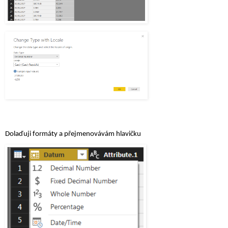
Dolaďuji formáty a přejmenovávám hlavičku