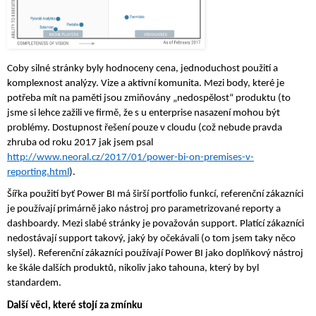
Coby silné stránky byly hodnoceny cena, jednoduchost použití a 
komplexnost analýzy. Vize a aktivní komunita. Mezi body, které je 
potřeba mít na paměti jsou zmiňovány „nedospělost“ produktu (to 
jsme si lehce zažili ve firmě, že s u enterprise nasazení mohou být 
problémy. Dostupnost řešení pouze v cloudu (což nebude pravda 
zhruba od roku 2017 jak jsem psal 
http://www.neoral.cz/2017/01/power-bi-on-premises-v-
reporting.html
).
Šířka použití byť Power BI má širší portfolio funkcí, referenční zákazníci 
je používají primárně jako nástroj pro parametrizované reporty a 
dashboardy. Mezi slabé stránky je považován support. Platící zákazníci 
nedostávají support takový, jaký by očekávali (o tom jsem taky něco 
slyšel). Referenční zákazníci používají Power BI jako doplňkový nástroj 
ke škále dalších produktů, nikoliv jako tahouna, který by byl 
standardem. 
Další věci, které stojí za zmínku