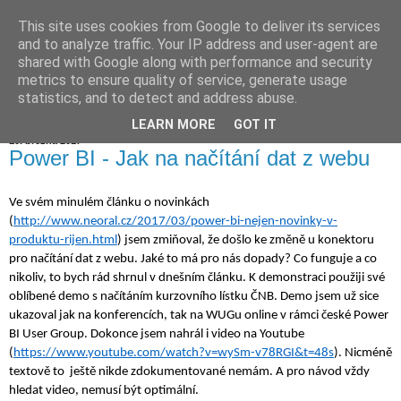
This site uses cookies from Google to deliver its services
Jiří Neoral
and to analyze traffic. Your IP address and user-agent are
shared with Google along with performance and security
metrics to ensure quality of service, generate usage
statistics, and to detect and address abuse.
▼
LEARN MORE
GOT IT
10. března 2017
Power BI - Jak na načítání dat z webu
Ve svém minulém článku o novinkách 
(
http://www.neoral.cz/2017/03/power-bi-nejen-novinky-v-
produktu-rijen.html
) jsem zmiňoval, že došlo ke změně u konektoru 
pro načítání dat z webu. Jaké to má pro nás dopady? Co funguje a co 
nikoliv, to bych rád shrnul v dnešním článku. K demonstraci použiji své 
oblíbené demo s načítáním kurzovního lístku ČNB. Demo jsem už sice 
ukazoval jak na konferencích, tak na WUGu online v rámci české Power 
BI User Group. Dokonce jsem nahrál i video na Youtube 
(
https://www.youtube.com/watch?v=wySm-v78RGI&t=48s
). Nicméně 
textově to  ještě nikde zdokumentované nemám. A pro návod vždy 
hledat video, nemusí být optimální.