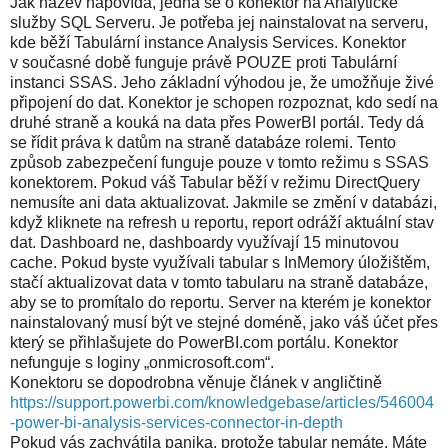
Jak název napovídá, jedná se o konektor na Analytické
služby SQL Serveru. Je potřeba jej nainstalovat na serveru,
kde běží Tabulární instance Analysis Services. Konektor
v současné době funguje právě POUZE proti Tabulární
instanci SSAS. Jeho základní výhodou je, že umožňuje živé
připojení do dat. Konektor je schopen rozpoznat, kdo sedí na
druhé straně a kouká na data přes PowerBI portál. Tedy dá
se řídit práva k datům na straně databáze rolemi. Tento
způsob zabezpečení funguje pouze v tomto režimu s SSAS
konektorem. Pokud váš Tabular běží v režimu DirectQuery
nemusíte ani data aktualizovat. Jakmile se změní v databázi,
když kliknete na refresh u reportu, report odráží aktuální stav
dat. Dashboard ne, dashboardy využívají 15 minutovou
cache. Pokud byste využívali tabular s InMemory úložištěm,
stačí aktualizovat data v tomto tabularu na straně databáze,
aby se to promítalo do reportu. Server na kterém je konektor
nainstalovaný musí být ve stejné doméně, jako váš účet přes
který se přihlašujete do PowerBI.com portálu. Konektor
nefunguje s loginy „onmicrosoft.com“.
Konektoru se dopodrobna věnuje článek v angličtině
https://support.powerbi.com/knowledgebase/articles/546004
-power-bi-analysis-services-connector-in-depth
Pokud vás zachvátila panika, protože tabular nemáte. Máte