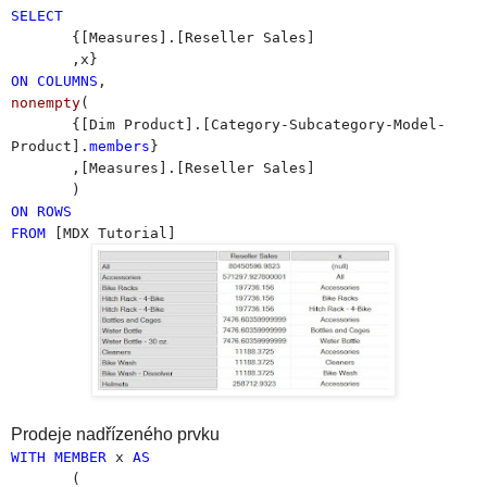
SELECT
{[Measures].[Reseller Sales]
,x}
ON
COLUMNS
,
nonempty
(
{[Dim Product].[Category-Subcategory-Model-
Product].
members
}
,[Measures].[Reseller Sales]
)
ON
ROWS
FROM
[MDX Tutorial]
Prodeje nadřízeného prvku
WITH
MEMBER
x
AS
(