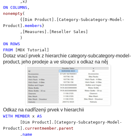
,x}
ON
COLUMNS
,
nonempty
(
{[Dim Product].[Category-Subcategory-Model-
Product].
members
}
,[Measures].[Reseller Sales]
)
ON
ROWS
FROM
[MDX Tutorial]
Dotaz vrací prvek z hierarchie category-subcategory-model-
product, jeho prodeje a ve sloupci x odkaz na něj
Odkaz na nadřízený prvek v hierarchii
WITH
MEMBER
x
AS
[Dim Product].[Category-Subcategory-Model-
Product].
currentmember
.
parent
.
name