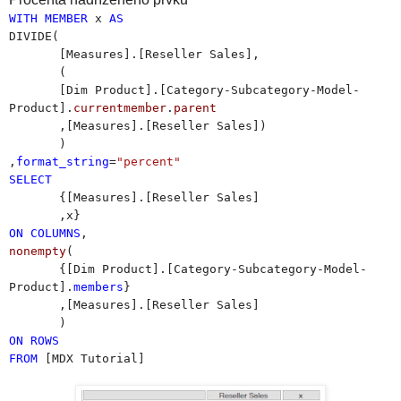
WITH
MEMBER
x
AS
DIVIDE(
[Measures].[Reseller Sales],
(
[Dim Product].[Category-Subcategory-Model-
Product].
currentmember
.
parent
,[Measures].[Reseller Sales])
)
,
format_string
=
"percent"
SELECT
{[Measures].[Reseller Sales]
,x}
ON
COLUMNS
,
nonempty
(
{[Dim Product].[Category-Subcategory-Model-
Product].
members
}
,[Measures].[Reseller Sales]
)
ON
ROWS
FROM
[MDX Tutorial]