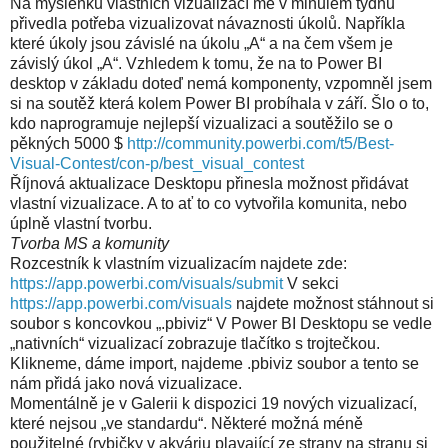
Na myšlenku vlastních vizualizací mě v minulém týdnu
přivedla potřeba vizualizovat návaznosti úkolů. Napříkla
které úkoly jsou závislé na úkolu „A“ a na čem všem je
závislý úkol „A“. Vzhledem k tomu, že na to Power BI
desktop v základu doteď nemá komponenty, vzpomněl jsem
si na soutěž která kolem Power BI probíhala v září. Šlo o to,
kdo naprogramuje nejlepší vizualizaci a soutěžilo se o
pěkných 5000 $
http://community.powerbi.com/t5/Best-
Visual-Contest/con-p/best_visual_contest
Říjnová aktualizace Desktopu přinesla možnost přidávat
vlastní vizualizace. A to ať to co vytvořila komunita, nebo
úplně vlastní tvorbu.
Tvorba MS a komunity
Rozcestník k vlastním vizualizacím najdete zde:
https://app.powerbi.com/visuals/submit
V sekci
https://app.powerbi.com/visuals
najdete možnost stáhnout si
soubor s koncovkou „.pbiviz“ V Power BI Desktopu se vedle
„nativních“ vizualizací zobrazuje tlačítko s trojtečkou.
Klikneme, dáme import, najdeme .pbiviz soubor a tento se
nám přidá jako nová vizualizace.
Momentálně je v Galerii k dispozici 19 nových vizualizací,
které nejsou „ve standardu“. Některé možná méně
použitelné (rybičky v akváriu plavající ze strany na stranu si