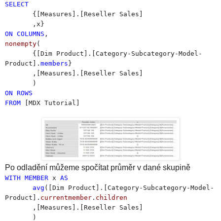
SELECT
{[Measures].[Reseller Sales]
,x}
ON
COLUMNS
,
nonempty
(
{[Dim Product].[Category-Subcategory-Model-
Product].
members
}
,[Measures].[Reseller Sales]
)
ON
ROWS
FROM
[MDX Tutorial]
Po odladění můžeme spočítat průměr v dané skupině
WITH
MEMBER
x
AS
avg
([Dim Product].[Category-Subcategory-Model-
Product].
currentmember
.
children
,[Measures].[Reseller Sales]
)