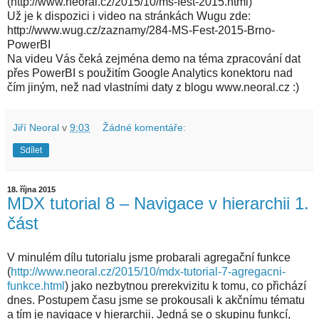
(http://www.neoral.cz/2015/10/ms-fest-2015.html)
Už je k dispozici i video na stránkách Wugu zde:
http://www.wug.cz/zaznamy/284-MS-Fest-2015-Brno-
PowerBI
Na videu Vás čeká zejména demo na téma zpracování dat
přes PowerBI s použitím Google Analytics konektoru nad
čím jiným, než nad vlastními daty z blogu www.neoral.cz :)
Jiří Neoral
v
9:03
Žádné komentáře:
Sdílet
18. října 2015
MDX tutorial 8 – Navigace v hierarchii 1.
část
V minulém dílu tutorialu jsme probarali agregační funkce
(
http://www.neoral.cz/2015/10/mdx-tutorial-7-agregacni-
funkce.html
) jako nezbytnou prerekvizitu k tomu, co přichází
dnes. Postupem času jsme se prokousali k akčnímu tématu
a tím je navigace v hierarchii. Jedná se o skupinu funkcí,