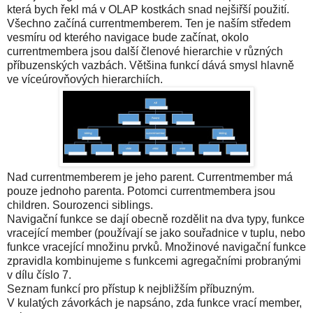
která bych řekl má v OLAP kostkách snad nejšiřší použití.
Všechno začíná currentmemberem. Ten je naším středem
vesmíru od kterého navigace bude začínat, okolo
currentmembera jsou další členové hierarchie v různých
příbuzenských vazbách. Většina funkcí dává smysl hlavně
ve víceúrovňových hierarchiích.
Nad currentmemberem je jeho parent. Currentmember má
pouze jednoho parenta. Potomci currentmembera jsou
children. Sourozenci siblings.
Navigační funkce se dají obecně rozdělit na dva typy, funkce
vracející member (používají se jako souřadnice v tuplu, nebo
funkce vracející množinu prvků. Množinové navigační funkce
zpravidla kombinujeme s funkcemi agregačními probranými
v dílu číslo 7.
Seznam funkcí pro přístup k nejbližším příbuzným.
V kulatých závorkách je napsáno, zda funkce vrací member,