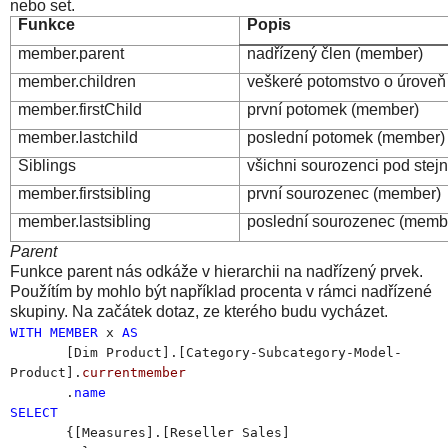
nebo set.
Funkce
Popis
member.parent
nadřízený člen (member)
member.children
veškeré potomstvo o úroveň 
member.firstChild
první potomek (member)
member.lastchild
poslední potomek (member)
Siblings
všichni sourozenci pod stej
member.firstsibling
první sourozenec (member)
member.lastsibling
poslední sourozenec (memb
Parent
Funkce parent nás odkáže v hierarchii na nadřízený prvek.
Použítím by mohlo být například procenta v rámci nadřízené
skupiny. Na začátek dotaz, ze kterého budu vycházet.
WITH
MEMBER
x
AS
[Dim Product].[Category-Subcategory-Model-
Product].
currentmember
.
name
SELECT
{[Measures].[Reseller Sales]