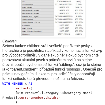
Children
Setová funkce children vrátí veškeřé podřízené prvky z
hierarchie a je použitelná například v kombinaci s funkcí
avg
pro výpočet “průměru v dané skupině” Pokud bychom chtěli
porovnávat akutální prvek s průměrem prvků na stejné
úrovní, použili bychom spíš funkci “siblings”, což je to stejné
jako “parent.children”, případně funkcí “siblings”. Obecně pro
práci s navigačními funkcemi pro ladící účely doporučuji
funkci settostr, která převede množinu na řetězec.
WITH
MEMBER
x
AS
settostr
(
[Dim Product].[Category-Subcategory-Model-
Product].
currentmember
.
children
)