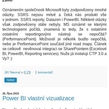
Závěr
Oznámením společnosti Microsoft byly zodpovězeny mnohé
otázky. SSRS nejsou mrtvé a čeká nás produkt vše
v jednom. SSRS reporty, Datazen i PowerBI. Některé otázky
však zodpovězeny stále nebyly. MS oznámil se kterými
technologiemi počítá, znamená to tedy, že s ostatními
ostatními reportingovými nástroji se nepočítá?
(PerformancePoint). Možností je několik buďto nepočítá,
nebo je PerformancePoint součástí jiné road mapy. Článek
se celkově nevěnoval integraci se SharePointem (Excelové
BI, PowerBI, Reporting services). Nuže já instaluji CTP 3.0 a
Vy? :)
Jiří Neoral
v
0:29
1 komentář:
Sdílet
26. října 2015
Power BI vlastní vizualizace