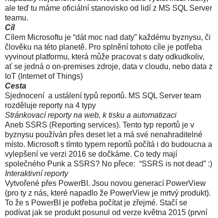
ale teď tu máme oficiální stanovisko od lidí z MS SQL Server
teamu.
Cíl
Cílem Microsoftu je “dát moc nad daty” každému byznysu, či
člověku na této planetě. Pro splnění tohoto cíle je potřeba
vyvinout platformu, která může pracovat s daty odkudkoliv,
ať se jedná o on-premises zdroje, data v cloudu, nebo data z
IoT (Internet of Things)
Cesta
Sjednocení a ustálení typů reportů. MS SQL Server team
rozděluje reporty na 4 typy
Stránkovací reporty na web, k tisku a automatizaci
Aneb SSRS (Reporting services). Tento typ reportů je v
byznysu používán přes deset let a má své nenahraditelné
místo. Microsoft s tímto typem reportů počítá i do budoucna a
vylepšení ve verzi 2016 se dočkáme. Co tedy mají
společného Punk a SSRS? No přece: “SSRS is not dead” :)
Interaktivní reporty
Vytvořené přes PowerBI. Jsou novou generací PowerView
(pro ty z nás, které napadlo že PowerView je mrtvý produkt).
To že s PowerBI je potřeba počítat je zřejmé. Stačí se
podívat jak se produkt posunul od verze května 2015 (první