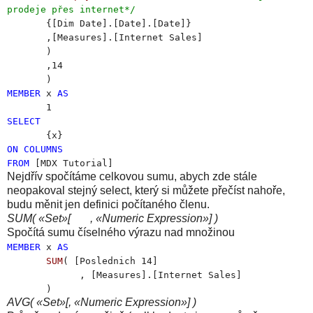
prodeje přes internet*/
{[Dim Date].[Date].[Date]}
,[Measures].[Internet Sales]
)
,14
)
MEMBER
x
AS
1
SELECT
{x}
ON
COLUMNS
FROM
[MDX Tutorial]
Nejdřív spočítáme celkovou sumu, abych zde stále
neopakoval stejný select, který si můžete přečíst nahoře,
budu měnit jen definici počítaného členu.
SUM( «Set»[ , «Numeric Expression»] )
Spočítá sumu číselného výrazu nad množinou
MEMBER
x
AS
SUM
( [Poslednich 14]
, [Measures].[Internet Sales]
)
AVG( «Set»[, «Numeric Expression»] )