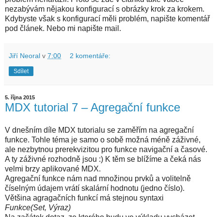
nezabývám nějakou konfigurací s obrázky krok za krokem.
Kdybyste však s konfigurací měli problém, napište komentář
pod článek. Nebo mi napište mail.
Jiří Neoral
v
7:00
2 komentáře:
Sdílet
5. října 2015
MDX tutorial 7 – Agregační funkce
V dnešním díle MDX tutorialu se zaměřím na agregační
funkce. Tohle téma je samo o sobě možná méně záživné,
ale nezbytnou prerekvizitou pro funkce navigační a časové.
A ty záživné rozhodně jsou :) K těm se blížíme a čeká nás
velmi brzy aplikované MDX.
Agregační funkce nám nad množinou prvků a volitelně
číselným údajem vrátí skalární hodnotu (jedno číslo).
Většina agragačních funkcí má stejnou syntaxi
Funkce(Set, Výraz)