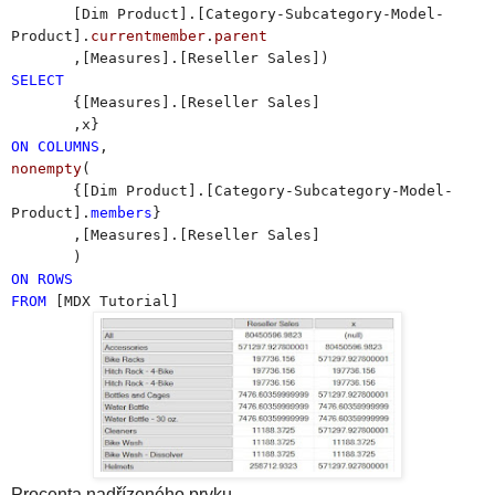
[Dim Product].[Category-Subcategory-Model-
Product].
currentmember
.
parent
,[Measures].[Reseller Sales])
SELECT
{[Measures].[Reseller Sales]
,x}
ON
COLUMNS
,
nonempty
(
{[Dim Product].[Category-Subcategory-Model-
Product].
members
}
,[Measures].[Reseller Sales]
)
ON
ROWS
FROM
[MDX Tutorial]
Procenta nadřízeného prvku