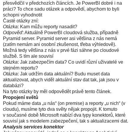
přesvědčil v předchozích článcích. Je PowerBI dobré i na
práci? To chce sadu otázek a odpovědí, abychom to byli
schopni vyhodnotit
Časté otázky zní:
Otázka
: Kam můžu reporty nasadit?
Odpověď
: Aktuálně PowerBI cloudová služba, případně
Pyramid server. Pyramid server asi většina z nás nemá
(zatím nemám ani osobní zkušenost, třeba výhledově).
Možná tedy většina z nás v prvé fázi sáhne po cloudové
službě. S tím ale souvisí
Otázka
: Jak zabezpečím data? Co uvidí různí uživatelé ve
stejném reportu?
Otázka
: Jak udržím data aktuální? Budu muset data
aktualizovat, abych viděl aktuální stav dat tak, jak jsou v
databázi?
Na tyto otázky by měl odpovědět právě tento článek.
Propojení světů
Pokud máme data „u nás“ (on premise) a reporty „u nich“ (v
cloudu), musíme tyto dva světy nějak propojit. K tomuto
v současné době Microsoft nabízí dva typy konektorů, které
souvisí jak s modelem zabezpečení, tak s aktualizacemi dat.
Analysis services konektor