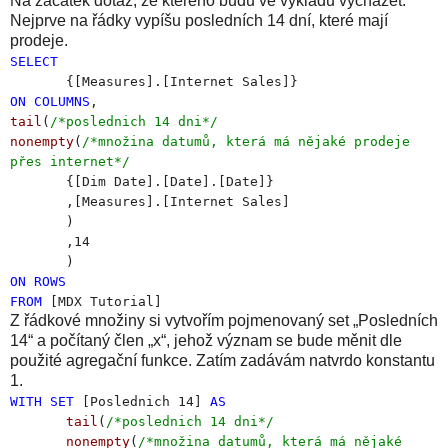
Na začátek dotaz, ze kterého budu ve výkladu vycházet.
Nejprve na řádky vypíšu posledních 14 dní, které mají
prodeje.
SELECT
{[Measures].[Internet Sales]}
ON
COLUMNS
,
tail
(
/*poslednich 14 dni*/
nonempty
(
/*množina datumů, která má nějaké prodeje
přes internet*/
{[Dim Date].[Date].[Date]}
,[Measures].[Internet Sales]
)
,14
)
ON
ROWS
FROM
[MDX Tutorial]
Z řádkové množiny si vytvořím pojmenovaný set „Posledních
14“ a počítaný člen „x“, jehož význam se bude měnit dle
použité agregační funkce. Zatím zadávám natvrdo konstantu
1.
WITH
SET
[Poslednich 14]
AS
tail
(
/*poslednich 14 dni*/
nonempty
(
/*množina datumů, která má nějaké