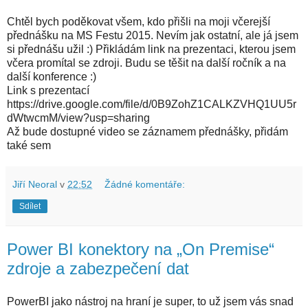
Chtěl bych poděkovat všem, kdo přišli na moji včerejší
přednášku na MS Festu 2015. Nevím jak ostatní, ale já jsem
si přednášu užil :) Přikládám link na prezentaci, kterou jsem
včera promítal se zdroji. Budu se těšit na další ročník a na
další konference :)
Link s prezentací
https://drive.google.com/file/d/0B9ZohZ1CALKZVHQ1UU5r
dWtwcmM/view?usp=sharing
Až bude dostupné video se záznamem přednášky, přidám
také sem
Jiří Neoral
v
22:52
Žádné komentáře:
Sdílet
Power BI konektory na „On Premise“
zdroje a zabezpečení dat
PowerBI jako nástroj na hraní je super, to už jsem vás snad