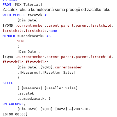
FROM
[MDX Tutorial]
Začátek roku a kumulovaná suma prodejů od začátku roku
WITH
MEMBER
zacatek
AS
[Dim Date].
[YQMD].
currentmember
.
parent
.
parent
.
parent
.
firstchild
.
firstchild
.
firstchild
.
name
MEMBER
sumaodzacatku
AS
SUM
(
[Dim Date].
[YQMD].
currentmember
.
parent
.
parent
.
parent
.
firstchild
.
firstchild
.
firstchild
:
[Dim Date].[YQMD].
currentmember
,[Measures].[Reseller Sales]
)
SELECT
{ [Measures].[Reseller Sales]
,zacatek
,sumaodzacatku }
ON
COLUMNS
,
[Dim Date].[YQMD].[Date].&[2007-10-
16T00:00:00]