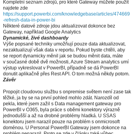
Kompletní seznam zdrojů, pro které Gateway můžete použít
najdete zde
https://support.powerbi.com/knowledgebase/articles/474669
-refresh-data-in-power-bi
Některé datové zdroje jdou aktualizovat dokonce bez
Gateway, například Google Analytics
Dynamické, živé dashboardy
Výše popsané techniky umožňují pouze data aktualizovat,
nezaktualizují však data v reportu. Pokud byste chtěli, aby
se report dynamicky měnil jak se budou měnit data, máte
v současné době dvě možnosti, Azure Stream analytics umí
výstup vykreslovat v PowerBI, případně se dá PowerBI
donutit aplikačně přes Rest API. O tom možná někdy potom.
Závěr
Propojit cloudovou službu s onpremise světem není zase tak
těžké, ja by se na první pohled mohlo zdát. Narozdíl od
pekla, které jsem zažil s Data management gateway pro
PowerBI v O365, byla práce s oběmi konektory výrazně
jednodušší a až na drobné problémy hladká. U SSAS
konektoru jsem narazil pouze na problém s onmicrosoft
doménou. U Personal PowerBI Gateway jsem dokonce na
problém nenarazil. Proto se zde v článku také vůbec