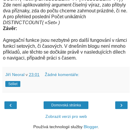
Zde není aplikovatelný argument číselný výraz, zato přibyly
dva příznaky, zda do počtu chceme zahrnout prázdné, či ne.
A pro přehled poslední Počet unikátních
DISTINCTCOUNT( «Set» )
Závěr:
Agregační funkce jsou nezbytné pro další fungování v rámci
funkcí setových, či časových. V dnešním blogu není mnoho
příkladů, ale těchto se dočkáte právě v nasledujících dílech
o navigaci, případně práci s časem.
Jiří Neoral
v
23:01
Žádné komentáře:
Sdílet
‹
›
Domovská stránka
Zobrazit verzi pro web
Používá technologii služby
Blogger
.