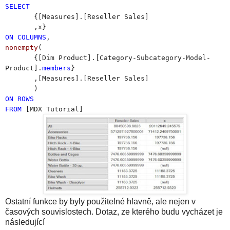
SELECT
{[Measures].[Reseller Sales]
,x}
ON
COLUMNS
,
nonempty
(
{[Dim Product].[Category-Subcategory-Model-
Product].
members
}
,[Measures].[Reseller Sales]
)
ON
ROWS
FROM
[MDX Tutorial]
Ostatní funkce by byly použitelné hlavně, ale nejen v
časových souvislostech. Dotaz, ze kterého budu vycházet je
následující