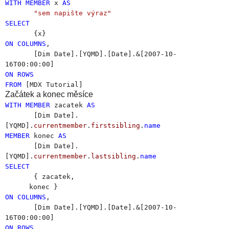
WITH
MEMBER
x
AS
"sem napište výraz"
SELECT
{x}
ON
COLUMNS
,
[Dim Date].[YQMD].[Date].&[2007-10-
16T00:00:00]
ON
ROWS
FROM
[MDX Tutorial]
Začátek a konec měsíce
WITH
MEMBER
zacatek
AS
[Dim Date].
[YQMD].
currentmember
.
firstsibling
.
name
MEMBER
konec
AS
[Dim Date].
[YQMD].
currentmember
.
lastsibling
.
name
SELECT
{ zacatek,
konec }
ON
COLUMNS
,
[Dim Date].[YQMD].[Date].&[2007-10-
16T00:00:00]
ON
ROWS