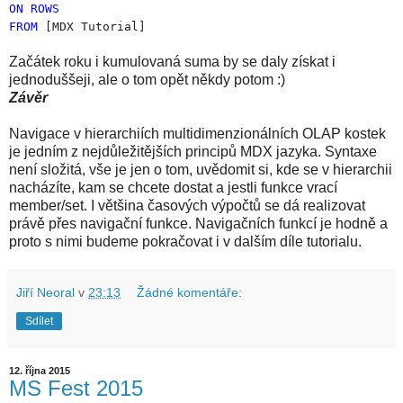
ON
ROWS
FROM
[MDX Tutorial]
Začátek roku i kumulovaná suma by se daly získat i
jednoduššeji, ale o tom opět někdy potom :)
Závěr
Navigace v hierarchiích multidimenzionálních OLAP kostek
je jedním z nejdůležitějších principů MDX jazyka. Syntaxe
není složitá, vše je jen o tom, uvědomit si, kde se v hierarchii
nacházíte, kam se chcete dostat a jestli funkce vrací
member/set. I většina časových výpočtů se dá realizovat
právě přes navigační funkce. Navigačních funkcí je hodně a
proto s nimi budeme pokračovat i v dalším díle tutorialu.
Jiří Neoral
v
23:13
Žádné komentáře:
Sdílet
12. října 2015
MS Fest 2015