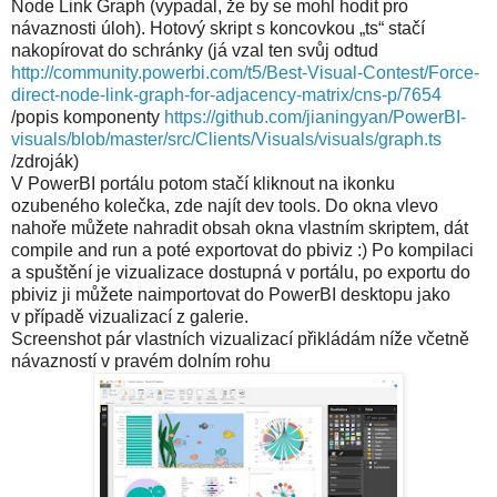
Node Link Graph (vypadal, že by se mohl hodit pro
návaznosti úloh). Hotový skript s koncovkou „ts“ stačí
nakopírovat do schránky (já vzal ten svůj odtud
http://community.powerbi.com/t5/Best-Visual-Contest/Force-
direct-node-link-graph-for-adjacency-matrix/cns-p/7654
/popis komponenty
https://github.com/jianingyan/PowerBI-
visuals/blob/master/src/Clients/Visuals/visuals/graph.ts
/zdroják)
V PowerBI portálu potom stačí kliknout na ikonku
ozubeného kolečka, zde najít dev tools. Do okna vlevo
nahoře můžete nahradit obsah okna vlastním skriptem, dát
compile and run a poté exportovat do pbiviz :) Po kompilaci
a spuštění je vizualizace dostupná v portálu, po exportu do
pbiviz ji můžete naimportovat do PowerBI desktopu jako
v případě vizualizací z galerie.
Screenshot pár vlastních vizualizací přikládám níže včetně
návazností v pravém dolním rohu