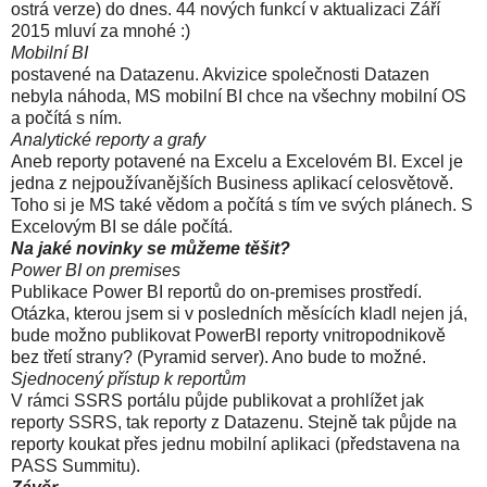
ostrá verze) do dnes. 44 nových funkcí v aktualizaci Září
2015 mluví za mnohé :)
Mobilní BI
postavené na Datazenu. Akvizice společnosti Datazen
nebyla náhoda, MS mobilní BI chce na všechny mobiln
í OS
a počítá s ním.
Analytické reporty a grafy
Aneb reporty potavené na Excelu a Excelovém BI. Excel je
jedna z nejpoužívanějších Business aplikací celosvětově.
Toho si je MS také vědom a počítá s tím ve svých plánech. S
Excelovým BI se dále počítá.
Na jaké novinky se můžeme těšit?
Power BI on premises
Publikace Power BI reportů do on-premises prostředí.
Otázka, kterou jsem si v posledních měsících kladl nejen já,
bude možno publikovat PowerBI reporty vnitropodnikově
bez třetí strany? (Pyramid server). Ano bude to možné.
Sjednocený přístup k reportům
V rámci SSRS portálu půjde publikovat a prohlížet jak
reporty SSRS, tak reporty z Datazenu. Stejně tak půjde na
reporty koukat přes jednu mobilní aplikaci (představena na
PASS Summitu).