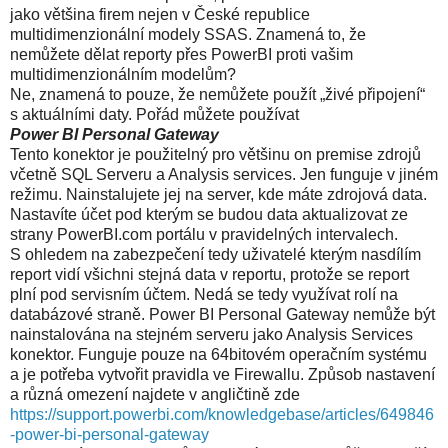
jako většina firem nejen v České republice
multidimenzionální modely SSAS. Znamená to, že
nemůžete dělat reporty přes PowerBI proti vašim
multidimenzionálním modelům?
Ne, znamená to pouze, že nemůžete použít „živé připojení“
s aktuálními daty. Pořád můžete používat
Power BI Personal Gateway
Tento konektor je použitelný pro většinu on premise zdrojů
včetně SQL Serveru a Analysis services. Jen funguje v jiném
režimu. Nainstalujete jej na server, kde máte zdrojová data.
Nastavíte účet pod kterým se budou data aktualizovat ze
strany PowerBI.com portálu v pravidelných intervalech.
S ohledem na zabezpečení tedy uživatelé kterým nasdílím
report vidí všichni stejná data v reportu, protože se report
plní pod servisním účtem. Nedá se tedy využívat rolí na
databázové straně. Power BI Personal Gateway nemůže být
nainstalována na stejném serveru jako Analysis Services
konektor. Funguje pouze na 64bitovém operačním systému
a je potřeba vytvořit pravidla ve Firewallu. Způsob nastavení
a různá omezení najdete v angličtině zde
https://support.powerbi.com/knowledgebase/articles/649846
-power-bi-personal-gateway