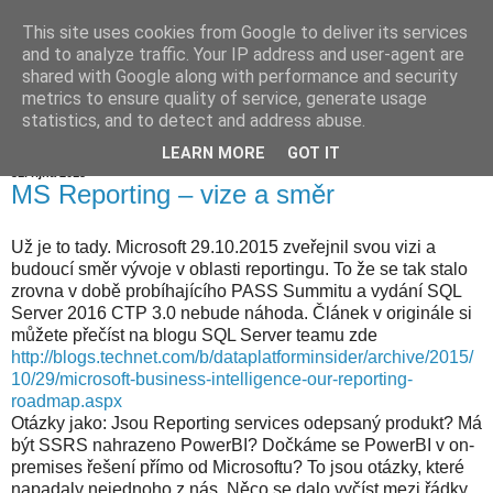
This site uses cookies from Google to deliver its services
Jiří Neoral
and to analyze traffic. Your IP address and user-agent are
shared with Google along with performance and security
metrics to ensure quality of service, generate usage
statistics, and to detect and address abuse.
▼
LEARN MORE
GOT IT
31. října 2015
MS Reporting – vize a směr
Už je to tady. Microsoft 29.10.2015 zveřejnil svou vizi a
budoucí směr vývoje v oblasti reportingu. To že se tak stalo
zrovna v době probíhajícího PASS Summitu a vydání SQL
Server 2016 CTP 3.0 nebude náhoda. Článek v originále si
můžete přečíst na blogu SQL Server teamu zde
http://blogs.technet.com/b/dataplatforminsider/archive/2015/
10/29/microsoft-business-intelligence-our-reporting-
roadmap.aspx
Otázky jako: Jsou Reporting services odepsaný produkt? Má
b
ýt
SSRS nahrazeno PowerBI? Dočkáme se PowerBI v on-
premises řešení přímo od Microsoftu? To jsou otázky, které
napadaly nejednoho z nás. Něco se dalo vyčíst mezi řádky,