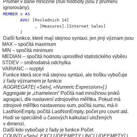
Průměr v dané množině (null hodnoty jsou z průměru
ignorovány
).
MEMBER
x
AS
AVG
( [Poslednich 14]
, [Measures].[Internet Sales]
)
Další funkce, které mají stejnou syntaxi, jen jiný význam jsou
MAX – spočítá maximum
MIN – spočítá minimum
MEDIAN – spočítá hodnotu uprostřed statistického výběru
STDEV – směrodatná odchylka
VARIANC – rozptyl
Funkce která sice má stejnou syntaxi, ale trošku vybočuje
z řady významem je funkce
AGGREGATE( «Set»[, «Numeric Expression»] )
Aggregate je „chameleon“ Počítá nad množinou prvků
agragaci, dle nastavení zdrojového měřítka. Pokud má
zdrojové měřítko nastavenou sum, počítá sumu, má-li
LastNonEmpty, počítá LastNonEmpty, počet pro count atd.
Hodí se speciálně u časových kalkulací uložených
v dimenzi.
Další kdo vybočuje z řady je funkce Počet
COUNT( «Set»[, EXCLUDEEMPTY | INCLUDEEMPTY] )