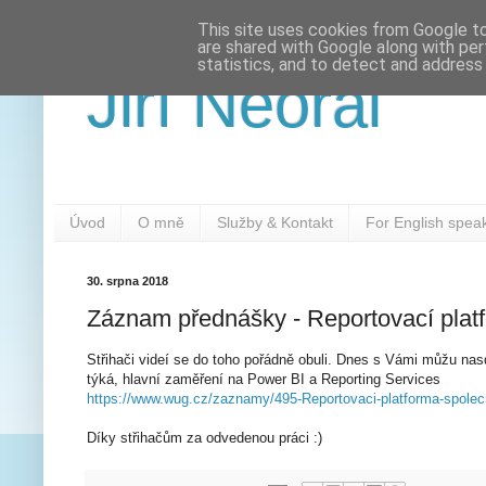
This site uses cookies from Google to 
are shared with Google along with per
statistics, and to detect and address
Jiří Neoral
Úvod
O mně
Služby & Kontakt
For English spea
30. srpna 2018
Záznam přednášky - Reportovací platf
Střihači videí se do toho pořádně obuli. Dnes s Vámi můžu nas
týká, hlavní zaměření na Power BI a Reporting Services
https://www.wug.cz/zaznamy/495-Reportovaci-platforma-spolecn
Díky střihačům za odvedenou práci :)