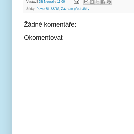
Vystavil
Jiří Neoral
v
11:09
Štítky:
PowerBI
,
SSRS
,
Záznam přednášky
Žádné komentáře:
Okomentovat