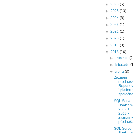
►
2026
(5)
►
2025
(13)
►
2024
(8)
►
2023
(1)
►
2021
(1)
►
2020
(1)
►
2019
(8)
▼
2018
(16)
►
prosince
(2
►
listopadu
(
▼
srpna
(3)
Záznam
přednášk
Reporto
í platfor
společnos
SQL Server
Bootcam
2017 a
2018 -
záznamy
přednáš
SQL Server
Bootcam