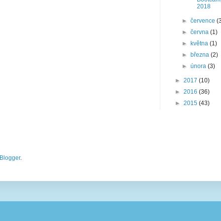
2018
►
července
(
►
června
(1)
►
května
(1)
►
března
(2)
►
února
(3)
►
2017
(10)
►
2016
(36)
►
2015
(43)
Blogger
.