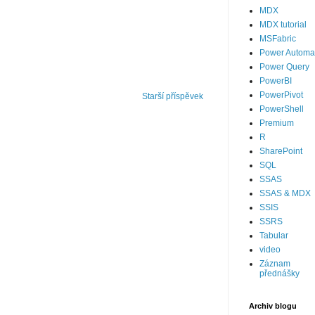
MDX
MDX tutorial
MSFabric
Power Automa
Power Query
PowerBI
PowerPivot
Starší příspěvek
PowerShell
Premium
R
SharePoint
SQL
SSAS
SSAS & MDX
SSIS
SSRS
Tabular
video
Záznam
přednášky
Archiv blogu