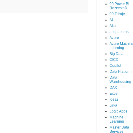
00 Power BI
Rozcestník
00 Zdroje
AI
Akce
antipatterns
Azure
Azure Machin
Learning
Big Data
CICD
Copilot
Data Platform
Data
Warehousing
DAX
Excel
Ideas
Jirka
Logic Apps
Machine
Learning
Master Data
Services