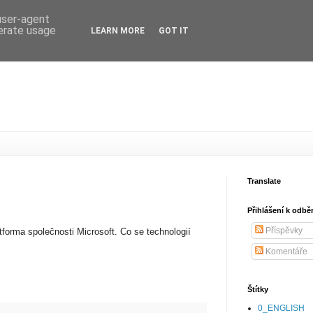
 user-agent
nerate usage
LEARN MORE
GOT IT
Translate
Přihlášení k odbě
Příspěvky
forma společnosti Microsoft. Co se technologií
Komentáře
Štítky
0_ENGLISH