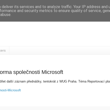
deliver its services and to analyze traffic. Your IP address and
formance and security metrics to ensure quality of service, ge
 abuse.
kers
orma společnosti Microsoft
dílet další záznam přednášky, tentokrát z WUG Praha. Téma Reportovací plat
osti-Microsoft