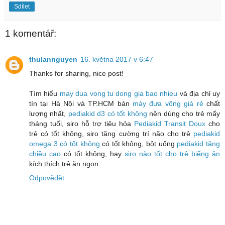
Sdílet
1 komentář:
thulannguyen
16. května 2017 v 6:47
Thanks for sharing, nice post!
Tìm hiểu
may dua vong tu dong gia bao nhieu
và địa chỉ uy
tín tại Hà Nội và TP.HCM bán
máy đưa võng giá rẻ
chất
lượng nhất,
pediakid d3 có tốt không
nên dùng cho trẻ mấy
tháng tuổi, siro hỗ trợ tiêu hóa
Pediakid Transit Doux
cho
trẻ có tốt không, siro tăng cường trí não cho trẻ
pediakid
omega 3 có tốt không
có tốt không, bột uống
pediakid tăng
chiều cao
có tốt không, hay
siro nào tốt cho trẻ biếng ăn
kích thích trẻ ăn ngon.
Odpovědět