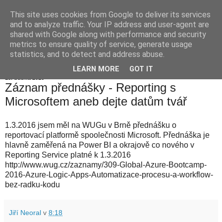
This site uses cookies from Google to deliver its services
Jiří Neoral
and to analyze traffic. Your IP address and user-agent are
shared with Google along with performance and security
metrics to ensure quality of service, generate usage
statistics, and to detect and address abuse.
▼
LEARN MORE
GOT IT
18. dubna 2016
Záznam přednášky - Reporting s
Microsoftem aneb dejte datům tvář
1.3.2016 jsem měl na WUGu v Brně přednášku o
reportovací platformě spoolečnosti Microsoft. Přednáška je
hlavně zaměřená na Power BI a okrajově co nového v
Reporting Service platné k 1.3.2016
http://www.wug.cz/zaznamy/309-Global-Azure-Bootcamp-
2016-Azure-Logic-Apps-Automatizace-procesu-a-workflow-
bez-radku-kodu
Jiří Neoral
v
8:18