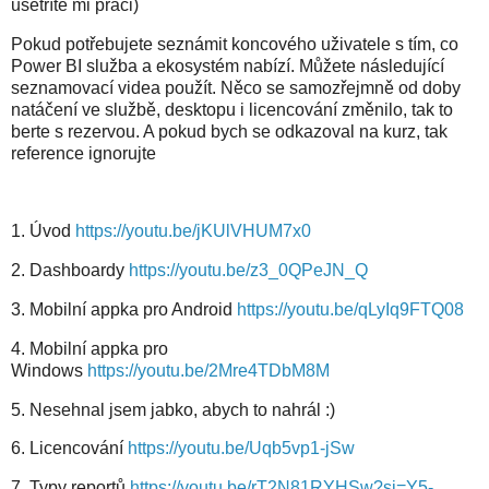
ušetříte mi práci)
Pokud potřebujete seznámit koncového uživatele s tím, co
Power BI služba a ekosystém nabízí. Můžete následující
seznamovací videa použít. Něco se samozřejmně od doby
natáčení ve službě, desktopu i licencování změnilo, tak to
berte s rezervou. A pokud bych se odkazoval na kurz, tak
reference ignorujte
1. Úvod
https://youtu.be/jKUlVHUM7x0
2. Dashboardy
https://youtu.be/z3_0QPeJN_Q
3. Mobilní appka pro Android
https://youtu.be/qLyIq9FTQ08
4. Mobilní appka pro
Windows
https://youtu.be/2Mre4TDbM8M
5. Nesehnal jsem jabko, abych to nahrál :)
6. Licencování
https://youtu.be/Uqb5vp1-jSw
7. Typy reportů
https://youtu.be/rT2N81RYHSw?si=Y5-