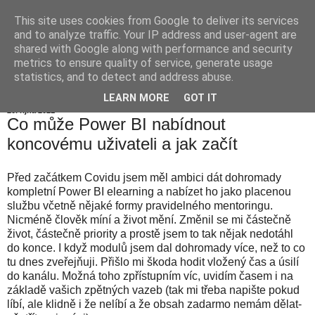
This site uses cookies from Google to deliver its services
Jiří Neoral
and to analyze traffic. Your IP address and user-agent are
shared with Google along with performance and security
metrics to ensure quality of service, generate usage
statistics, and to detect and address abuse.
▼
LEARN MORE
GOT IT
20. října 2021
Co může Power BI nabídnout
koncovému uživateli a jak začít
Před začátkem Covidu jsem měl ambici dát dohromady
kompletní Power BI elearning a nabízet ho jako placenou
službu včetně nějaké formy pravidelného mentoringu.
Nicméně člověk míní a život mění. Změnil se mi částečně
život, částečně priority a prostě jsem to tak nějak nedotáhl
do konce. I když modulů jsem dal dohromady více, než to co
tu dnes zveřejňuji. Přišlo mi škoda hodit vložený čas a úsilí
do kanálu. Možná toho zpřístupním víc, uvidím časem i na
základě vašich zpětných vazeb (tak mi třeba napište pokud
líbí, ale klidně i že nelíbí a že obsah zadarmo nemám dělat-