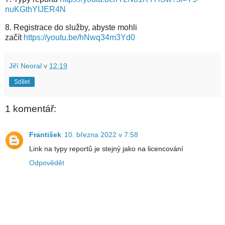
nuKGthYIJER4N
8. Registrace do služby, abyste mohli
začít
https://youtu.be/hNwq34m3Yd0
Jiří Neoral
v
12:19
Sdílet
1 komentář:
František
10. března 2022 v 7:58
Link na typy reportů je stejný jako na licencování
Odpovědět