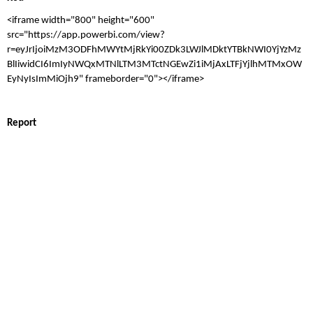
<iframe width="800" height="600" 
src="https://app.powerbi.com/view?
r=eyJrIjoiMzM3ODFhMWYtMjRkYi00ZDk3LWJlMDktYTBkNWI0YjYzMz
BlIiwidCI6ImIyNWQxMTNlLTM3MTctNGEwZi1iMjAxLTFjYjlhMTMxOW
EyNyIsImMiOjh9" frameborder="0"></iframe>
Report