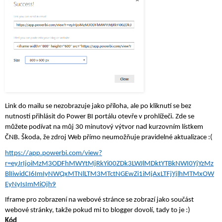
Link do mailu se nezobrazuje jako příloha, ale po kliknutí se bez 
nutnosti přihlásit do Power BI portálu otevře v prohlížeči. Zde se 
můžete podívat na můj 30 minutový výtvor nad kurzovním lístkem 
ČNB. Škoda, že zdroj Web přímo neumožňuje pravidelné aktualizace :( 
https://app.powerbi.com/view?
r=eyJrIjoiMzM3ODFhMWYtMjRkYi00ZDk3LWJlMDktYTBkNWI0YjYzMz
BlIiwidCI6ImIyNWQxMTNlLTM3MTctNGEwZi1iMjAxLTFjYjlhMTMxOW
EyNyIsImMiOjh9
Iframe pro zobrazení na webové stránce se zobrazí jako součást 
webové stránky, takže pokud mi to blogger dovolí, tady to je :)
Kód