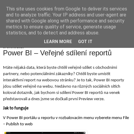
This site uses cookies from Google to deliver its services
Jiří Neoral
and to analyze traffic. Your IP address and user-agent are
shared with Google along with performance and security
metrics to ensure quality of service, generate usage
statistics, and to detect and address abuse.
▼
LEARN MORE
GOT IT
3. února 2016
Power BI – Veřejné sdílení reportů
Máte nějaká data, která byste chtěli veřejně sdílet s obchodními 
partnery, nebo potenciálními zákazníky? Chtěli byste umístit 
interaktivní report na webovou stránku? Je to tak, Power BI reporty 
jdou sdílet veřejně na webu. Nedávno na různých sociálních sítích 
koloval dotazník, jak bychom si sdílení Power BI reportů na venek 
představovali a dnes jsme se dočkali první Preview verze. 
Jak to funguje
V Power BI portálu u reportu v rozbalovacím menu vyberete menu File 
– Publish to web